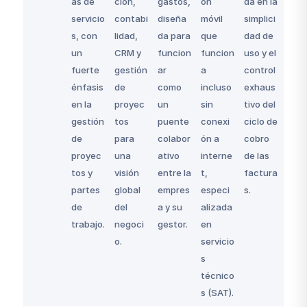
as de
ción,
gastos,
ón
da en la
servicio
contabi
diseña
móvil
simplici
s, con
lidad,
da para
que
dad de
un
CRM y
funcion
funcion
uso y el
fuerte
gestión
ar
a
control
énfasis
de
como
incluso
exhaus
en la
proyec
un
sin
tivo del
gestión
tos
puente
conexi
ciclo de
de
para
colabor
ón a
cobro
proyec
una
ativo
interne
de las
tos y
visión
entre la
t,
factura
partes
global
empres
especi
s.
de
del
a y su
alizada
trabajo.
negoci
gestor.
en
o.
servicio
s
técnico
s (SAT).