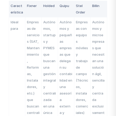
Caract
Fixner
Holded
Quipu
Stel
Billin
erística
Order
Ideal
Empres
Autóno
Autóno
Empres
Autóno
para
as de
mos,
mos y
as con
mos y
servicio
startup
pequeñ
equipo
microe
s (SAT,
s y
as
s
mpresa
Manten
PYMES
empres
móviles
s que
imiento
que
as que
y
necesit
,
buscan
delega
trabajo
an una
Reform
una
n su
de
solució
as,
gestión
contabi
campo
n ágil,
Instala
integral
lidad en
(Técnic
sencilla
dores,
y
una
os,
y
etc.)
centrali
asesorí
instala
centra
que
zada
a
dores,
da
buscan
en una
extern
comerc
exclusi
centrali
única
a y
iales)
vament