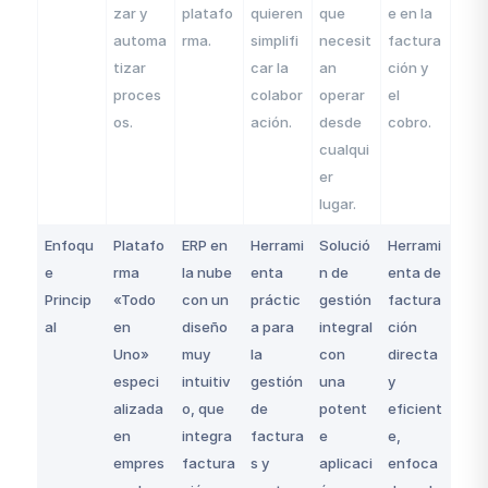
zar y
platafo
quieren
que
e en la
automa
rma.
simplifi
necesit
factura
tizar
car la
an
ción y
proces
colabor
operar
el
os.
ación.
desde
cobro.
cualqui
er
lugar.
Enfoqu
Platafo
ERP en
Herrami
Solució
Herrami
e
rma
la nube
enta
n de
enta de
Princip
«Todo
con un
práctic
gestión
factura
al
en
diseño
a para
integral
ción
Uno»
muy
la
con
directa
especi
intuitiv
gestión
una
y
alizada
o, que
de
potent
eficient
en
integra
factura
e
e,
empres
factura
s y
aplicaci
enfoca