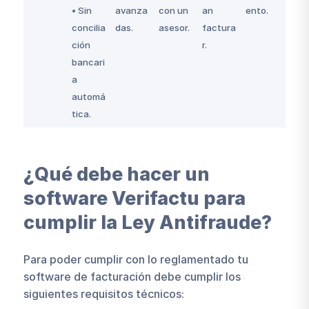
• Sin
avanza
con un
an
ento.
concilia
das.
asesor.
factura
ción
r.
bancari
a
automá
tica.
¿Qué debe hacer un
software Verifactu para
cumplir la Ley Antifraude?
Para poder cumplir con lo reglamentado tu
software de facturación debe cumplir los
siguientes requisitos técnicos: