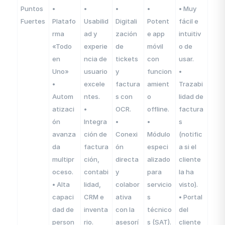
Puntos
•
•
•
•
• Muy
Fuertes
Platafo
Usabilid
Digitali
Potent
fácil e
rma
ad y
zación
e app
intuitiv
«Todo
experie
de
móvil
o de
en
ncia de
tickets
con
usar.
Uno»
usuario
y
funcion
•
•
excele
factura
amient
Trazabi
Autom
ntes.
s con
o
lidad de
atizaci
•
OCR.
offline.
factura
ón
Integra
•
•
s
avanza
ción de
Conexi
Módulo
(notific
da
factura
ón
especi
a si el
multipr
ción,
directa
alizado
cliente
oceso.
contabi
y
para
la ha
• Alta
lidad,
colabor
servicio
visto).
capaci
CRM e
ativa
s
• Portal
dad de
inventa
con la
técnico
del
person
rio.
asesorí
s (SAT).
cliente