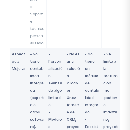
•
Soport
e
técnico
person
alizado.
Aspect
• No
•
• No es
• No
• Se
os a
tiene
Person
una
tiene
limita a
Mejorar
contabi
alizació
solució
un
la
lidad
n
n
módulo
factura
integra
avanza
«Todo
de
ción
da
da algo
en
contabi
(no
(export
limitad
Uno»
lidad
gestion
a a
a.
(carec
integra
a
otros
•
e de
do.
inventa
softwa
Módulo
CRM,
•
rio,
re).
s
proyec
Ecosist
proyect