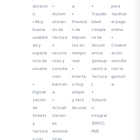
alizació
•
a.
•
para
n.
Autom
•
Trazabi
facilitar
• Muy
atizaci
Previsió
lidad
el pago
buena
ón de
n de
comple
online.
usabilid
factura
impues
ta de
•
ad y
s
tos en
docum
Colabor
experie
recurre
tiempo
entos
ación
ncia de
ntes y
real.
(presup
sencilla
usuario
concilia
•
uesto a
con la
.
ción
Interfa
factura
gestorí
•
bancari
z muy
).
a.
Digitali
a.
simple
•
zación
•
y fácil
Solució
de
Actuali
de usar.
n
tickets
zacion
integral
y
es
(ERP/C
factura
automá
RM).
s con
ticas