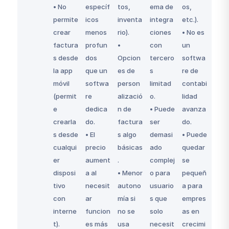
• No
específ
tos,
ema de
os,
permite
icos
inventa
integra
etc.).
crear
menos
rio).
ciones
• No es
factura
profun
•
con
un
s desde
dos
Opcion
tercero
softwa
la app
que un
es de
s
re de
móvil
softwa
person
limitad
contabi
(permit
re
alizació
o.
lidad
e
dedica
n de
• Puede
avanza
crearla
do.
factura
ser
do.
s desde
• El
s algo
demasi
• Puede
cualqui
precio
básicas
ado
quedar
er
aument
.
complej
se
disposi
a al
• Menor
o para
pequeñ
tivo
necesit
autono
usuario
a para
con
ar
mía si
s que
empres
interne
funcion
no se
solo
as en
t).
es más
usa
necesit
crecimi