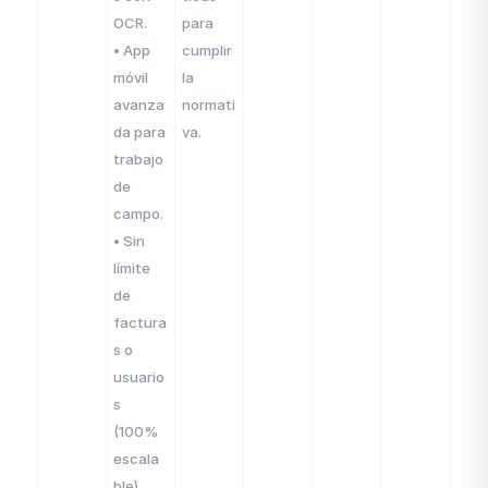
OCR.
para
• App
cumplir
móvil
la
avanza
normati
da para
va.
trabajo
de
campo.
• Sin
límite
de
factura
s o
usuario
s
(100%
escala
ble).