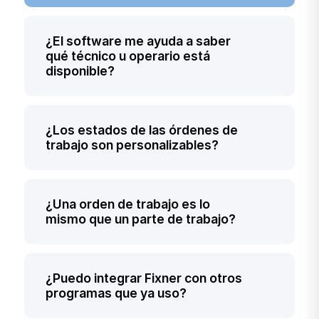
¿El software me ayuda a saber
qué técnico u operario está
disponible?
Por supuesto. El planificador visual y el
¿Los estados de las órdenes de
calendario te muestran en tiempo real la
trabajo son personalizables?
carga de trabajo de cada recurso
(personas o máquinas), permitiéndote
ver quién está disponible para asignar
Sí. Puedes crear tantos estados como
¿Una orden de trabajo es lo
nuevas órdenes de trabajo urgentes.
necesites y definir tu propio flujo de
mismo que un parte de trabajo?
trabajo para que coincida 100% con los
procesos de tu empresa, desde la
recepción hasta la facturación.
No, son dos pasos consecutivos. La
¿Puedo integrar Fixner con otros
"orden de trabajo" es la instrucción que
programas que ya uso?
se crea y asigna desde la oficina. El