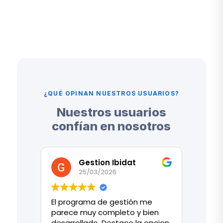
¿QUÉ OPINAN NUESTROS USUARIOS?
Nuestros usuarios
confían en nosotros
Gestion Ibidat
25/03/2026
El programa de gestión me
Tras 
parece muy completo y bien
sector
desarrollado. Destaco la opcion
cambi