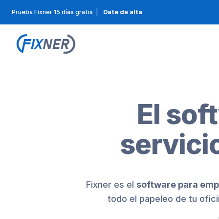
Prueba Fixner 15 días gratis
|
Date de alta
El so
servici
Fixner es el
software para empr
todo el papeleo de tu ofic