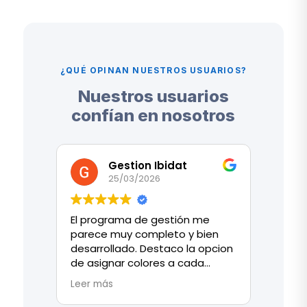
¿QUÉ OPINAN NUESTROS USUARIOS?
Nuestros usuarios
confían en nosotros
Gestion Ibidat
25/03/2026
El programa de gestión me
Tras 
parece muy completo y bien
sector
desarrollado. Destaco la opcion
cambi
de asignar colores a cada
traba
elemento, lo hace mucho más
gracia
Leer más
Leer 
visual, atractivo e intuitivo en el
nos h
día a día.
ayudad