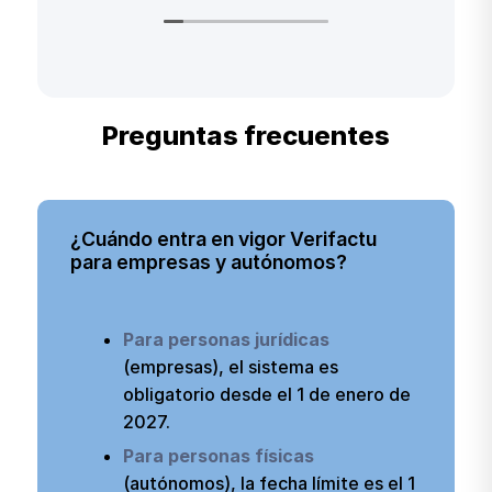
progr
También quiero resaltar la
de vis
atención recibida por parte de
de 4 
Mario, siempre muy amable y
guián
dispuesto a ayudar, al igual que
compa
Preguntas frecuentes
todo el equipo, transmiten
sinto
profesionalidad.
conta
menci
Desde que utilizamos este
programa, hemos conseguido
¿Cuándo entra en vigor Verifactu
organizar mejor nuestro trabajo
para empresas y autónomos?
diario y tener un mayor control
sobre la gestión de la empresa.
Aunque todavía no lo estamos
Para personas jurídicas
utilizando al 100%, en mi opinión
personal está muy bien
(empresas), el sistema es
enfocado y tiene un gran
obligatorio desde el 1 de enero de
potencial.
2027.
Para personas físicas
(autónomos), la fecha límite es el 1