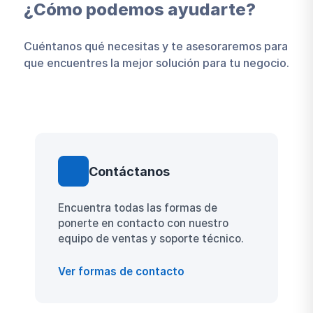
Información (ISO 27001) y de la Gestión
¿Cómo podemos ayudarte?
de la Calidad (ISO 9001).
Cuéntanos qué necesitas y te asesoraremos para
que encuentres la mejor solución para tu negocio.
Contáctanos
Encuentra todas las formas de
ponerte en contacto con nuestro
equipo de ventas y soporte técnico.
Ver formas de contacto