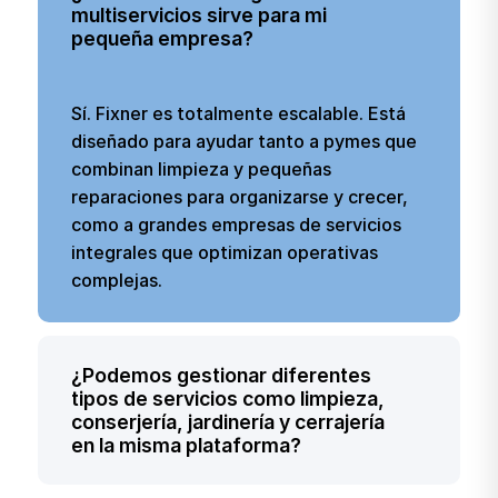
organizar mejor nuestro trabajo
multiservicios sirve para mi
diario y tener un mayor control
pequeña empresa?
sobre la gestión de la empresa.
Aunque todavía no lo estamos
utilizando al 100%, en mi opinión
Sí. Fixner es totalmente escalable. Está
personal está muy bien
diseñado para ayudar tanto a pymes que
enfocado y tiene un gran
potencial.
combinan limpieza y pequeñas
reparaciones para organizarse y crecer,
como a grandes empresas de servicios
integrales que optimizan operativas
complejas.
¿Podemos gestionar diferentes
tipos de servicios como limpieza,
conserjería, jardinería y cerrajería
en la misma plataforma?