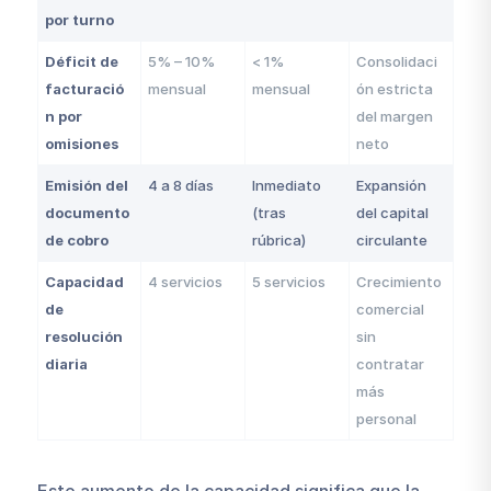
por turno
Déficit de
5% – 10%
< 1%
Consolidaci
facturació
mensual
mensual
ón estricta
n por
del margen
omisiones
neto
Emisión del
4 a 8 días
Inmediato
Expansión
documento
(tras
del capital
de cobro
rúbrica)
circulante
Capacidad
4 servicios
5 servicios
Crecimiento
de
comercial
resolución
sin
diaria
contratar
más
personal
Este aumento de la capacidad significa que la