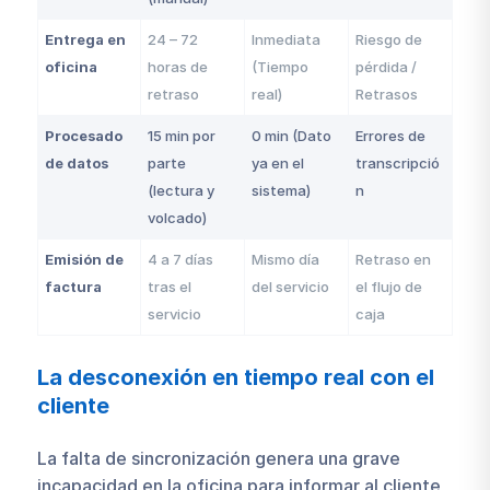
Entrega en
24 – 72
Inmediata
Riesgo de
oficina
horas de
(Tiempo
pérdida /
retraso
real)
Retrasos
Procesado
15 min por
0 min (Dato
Errores de
de datos
parte
ya en el
transcripció
(lectura y
sistema)
n
volcado)
Emisión de
4 a 7 días
Mismo día
Retraso en
factura
tras el
del servicio
el flujo de
servicio
caja
La desconexión en tiempo real con el
cliente
La falta de sincronización genera una grave
incapacidad en la oficina para informar al cliente