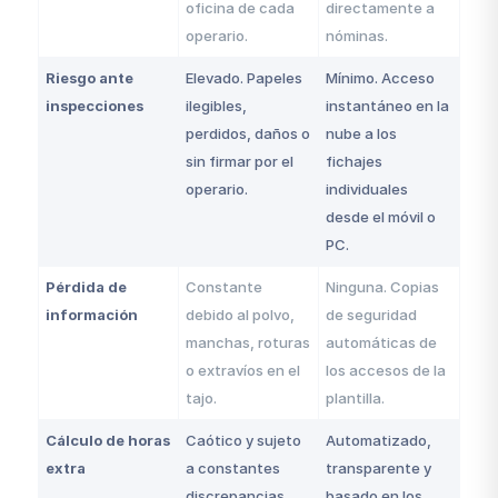
oficina de cada
directamente a
operario.
nóminas.
Riesgo ante
Elevado. Papeles
Mínimo. Acceso
inspecciones
ilegibles,
instantáneo en la
perdidos, daños o
nube a los
sin firmar por el
fichajes
operario.
individuales
desde el móvil o
PC.
Pérdida de
Constante
Ninguna. Copias
información
debido al polvo,
de seguridad
manchas, roturas
automáticas de
o extravíos en el
los accesos de la
tajo.
plantilla.
Cálculo de horas
Caótico y sujeto
Automatizado,
extra
a constantes
transparente y
discrepancias
basado en los