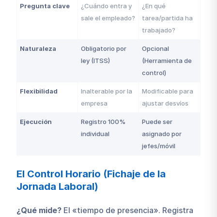
Pregunta clave
¿Cuándo entra y
¿En qué
sale el empleado?
tarea/partida ha
trabajado?
Naturaleza
Obligatorio por
Opcional
ley (ITSS)
(Herramienta de
control)
Flexibilidad
Inalterable por la
Modificable para
empresa
ajustar desvíos
Ejecución
Registro 100%
Puede ser
individual
asignado por
jefes/móvil
El Control Horario (Fichaje de la
Jornada Laboral)
¿Qué mide?
El «tiempo de presencia». Registra