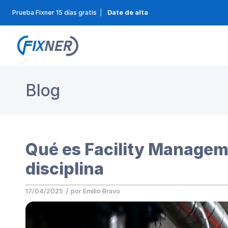
Prueba Fixner 15 días gratis
|
Date de alta
Blog
Qué es Facility Managem
disciplina
/
17/04/2025
por
Emilio Bravo