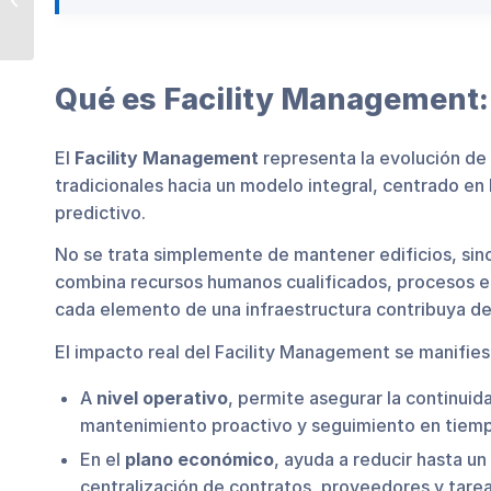
entra en vigor la
factura electrónica...
Qué es Facility Management: 
El
Facility Management
representa la evolución de
tradicionales hacia un modelo integral, centrado en la
predictivo.
No se trata simplemente de mantener edificios, sin
combina recursos humanos cualificados, procesos e
cada elemento de una infraestructura contribuya de 
El impacto real del Facility Management se manifies
A
nivel operativo
, permite asegurar la continuid
mantenimiento proactivo y seguimiento en tiemp
En el
plano económico
, ayuda a reducir hasta un
centralización de contratos, proveedores y tarea