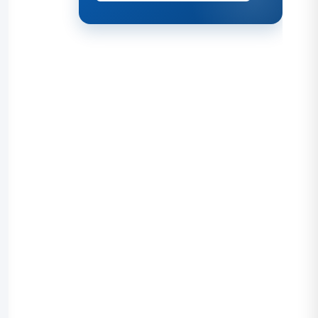
y estándares
ambientales:
más que un
sello, una
estrategia