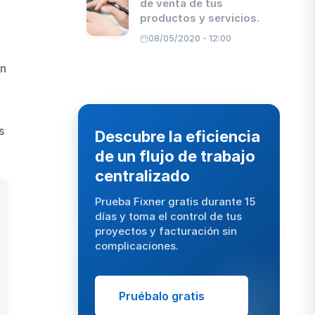
de venta de tus
el
productos y servicios.
arquitecto
de la
08/05/2020 - 12:00
eficiencia
operativa
on
7.
Retos en
la gestión
de
edificios:
s
superar
Descubre la eficiencia
barreras
de un flujo de trabajo
para
alcanzar
centralizado
la
excelencia
Prueba Fixner gratis durante 15
8.
Beneficios
días y toma el control de tus
del Facility
proyectos y facturación sin
Management:
complicaciones.
de centro de
costes a
ventaja
competitiva
Pruébalo gratis
9.
Certificaciones