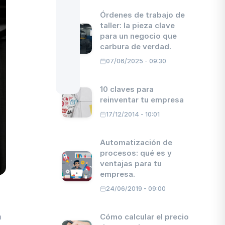
digital
Órdenes de trabajo de
3.
Las áreas
taller: la pieza clave
clave en
para un negocio que
Facility
carbura de verdad.
Management:
pilares para
07/06/2025 - 09:30
la excelencia
operativa
10 claves para
4.
Herramientas
clave en
reinventar tu empresa
Facility
17/12/2014 - 10:01
Management:
tecnología al
servicio de la
Automatización de
eficiencia
procesos: qué es y
5.
El uso de un
ventajas para tu
software
empresa.
GMAO hace
alcanzar el
24/06/2019 - 09:00
máximo
rendimiento
6.
El Facility
a
Cómo calcular el precio
Manager: