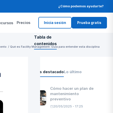
¿Cómo podemos ayudarte?
Precios
ecursos
Inicia sesión
Prueba gratis
Tabla de
contenidos
ento
/
Qué es Facility Management: Guía para entender esta disciplina
1.
Qué es
Facility
Management:
definición y
a
Lo más destacado
Lo último
alcance
estratégico
2.
Breve
Cómo hacer un plan de
historia del
mantenimiento
Facility
preventivo
Management:
de la
20/05/2025 - 17:25
reactividad a
la estrategia