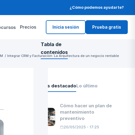
¿Cómo podemos ayudarte?
Precios
ecursos
Inicia sesión
Prueba gratis
Tabla de
contenidos
RM
/
Integrar CRM y Facturación: La Arquitectura de un negocio rentable
1.
El «Triángulo
de la
Ineficiencia»:
Dónde se
Lo más destacado
Lo último
diluye tu
margen
comercial
Cómo hacer un plan de
2.
La «Ley del
mantenimiento
Dato
preventivo
Único»: ERP
y CRM con
20/05/2025 - 17:25
módulo de
facturación