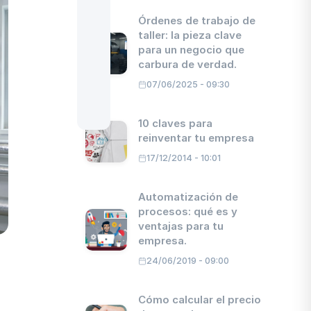
3.
Metodología de
Órdenes de trabajo de
implementación:
taller: la pieza clave
Cómo
para un negocio que
sincronizar CRM
carbura de verdad.
y facturación
paso a paso
07/06/2025 - 09:30
4.
El impacto
medible: KPIs
10 claves para
antes y
después de
reinventar tu empresa
crear
17/12/2014 - 10:01
facturas
directamente
desde el
Automatización de
CRM
procesos: qué es y
5.
Preguntas
ventajas para tu
Frecuentes
empresa.
sobre la
decisión de
24/06/2019 - 09:00
integrar
CRM y
facturación
Cómo calcular el precio