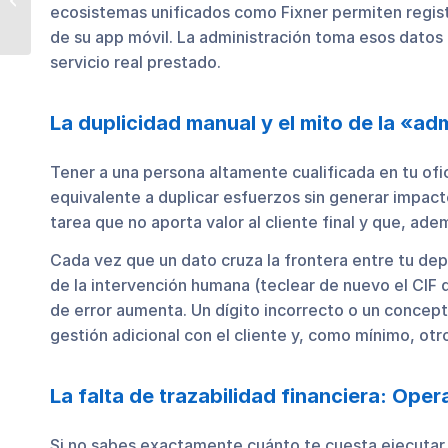
ecosistemas unificados como Fixner permiten registr
actualización
de su app móvil. La administración toma esos datos 
servicio real prestado.
La duplicidad manual y el mito de la «a
Tener a una persona altamente cualificada en tu ofi
equivalente a duplicar esfuerzos sin generar impact
tarea que no aporta valor al cliente final y que, adem
Cada vez que un dato cruza la frontera entre tu de
de la intervención humana (teclear de nuevo el CIF d
de error aumenta. Un dígito incorrecto o un concept
gestión adicional con el cliente y, como mínimo, otr
La falta de trazabilidad financiera: Oper
Si no sabes exactamente cuánto te cuesta ejecutar 