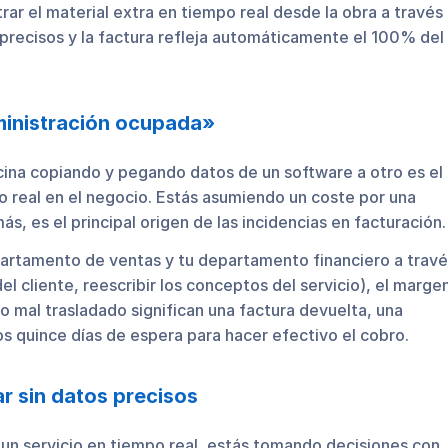
ar el material extra en tiempo real desde la obra a través
precisos y la factura refleja automáticamente el 100% del
dministración ocupada»
cina copiando y pegando datos de un software a otro es el
o real en el negocio. Estás asumiendo un coste por una
ás, es el principal origen de las incidencias en facturación.
partamento de ventas y tu departamento financiero a trav
el cliente, reescribir los conceptos del servicio), el marge
o mal trasladado significan una factura devuelta, una
os quince días de espera para hacer efectivo el cobro.
ar sin datos precisos
un servicio en tiempo real, estás tomando decisiones con