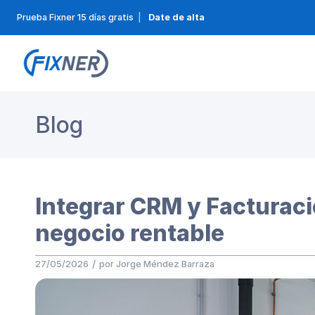
Prueba Fixner 15 días gratis
|
Date de alta
Blog
Integrar CRM y Facturaci
negocio rentable
/
27/05/2026
por
Jorge Méndez Barraza