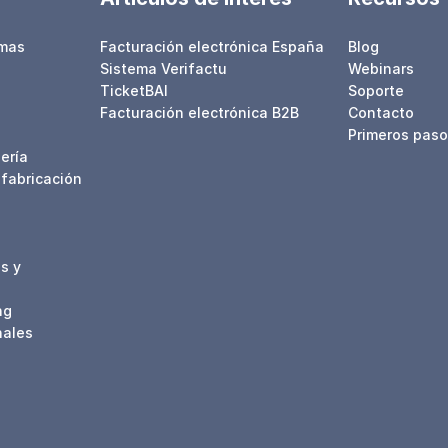
rmas
Facturación electrónica España
Blog
Sistema Verifactu
Webinars
TicketBAI
Soporte
Facturación electrónica B2B
Contacto
Primeros pas
ería
 fabricación
s y
ng
nales