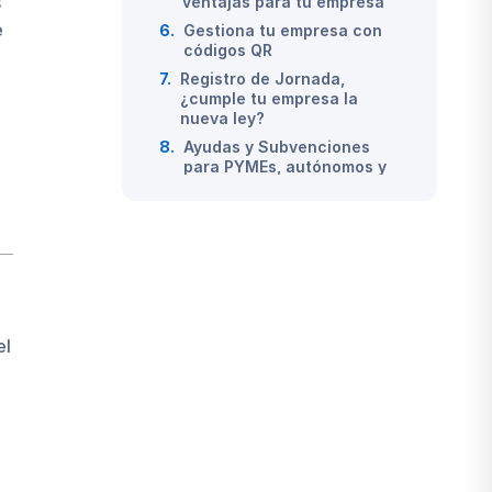
s
ventajas para tu empresa
e
6.
Gestiona tu empresa con
códigos QR
7.
Registro de Jornada,
¿cumple tu empresa la
nueva ley?
8.
Ayudas y Subvenciones
para PYMEs, autónomos y
empresarios de 2019
9.
Por qué necesitas un plan
de trabajo: organízate y
cumple tus metas
10.
Rentabilidad de un
proyecto, ¡domínala con
Fixner!
el