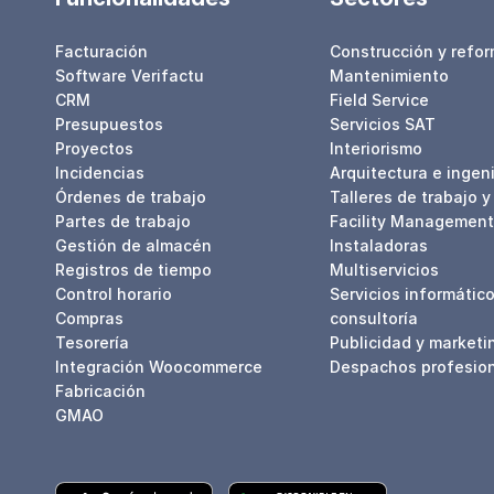
Facturación
Construcción y refo
Software Verifactu
Mantenimiento
CRM
Field Service
Presupuestos
Servicios SAT
Proyectos
Interiorismo
Incidencias
Arquitectura e ingeni
Órdenes de trabajo
Talleres de trabajo y
Partes de trabajo
Facility Management
Gestión de almacén
Instaladoras
Registros de tiempo
Multiservicios
Control horario
Servicios informático
Compras
consultoría
Tesorería
Publicidad y marketi
Integración Woocommerce
Despachos profesio
Fabricación
GMAO