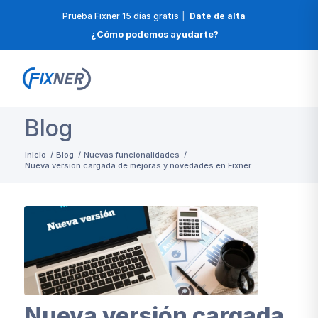
Prueba Fixner 15 días gratis
|
Date de alta
¿Cómo podemos ayudarte?
Blog
Inicio
/
Blog
/
Nuevas funcionalidades
/
Nueva versión cargada de mejoras y novedades en Fixner.
Nueva versión cargada