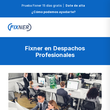
Prueba Fixner 15 días gratis
|
Date de alta
¿Cómo podemos ayudarte?
Fixner en Despachos
Profesionales