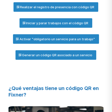
Realizar el registro de presencia con código QR
Iniciar y parar trabajos con el código QR
Activar "obligatorio un servicio para un trabajo"
Generar un código QR asociado a un servicio
¿Qué ventajas tiene un código QR en
Fixner?