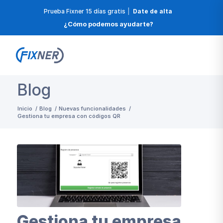
Prueba Fixner 15 días gratis
|
Date de alta
¿Cómo podemos ayudarte?
Blog
Inicio
/
Blog
/
Nuevas funcionalidades
/
Gestiona tu empresa con códigos QR
Gestiona tu empresa