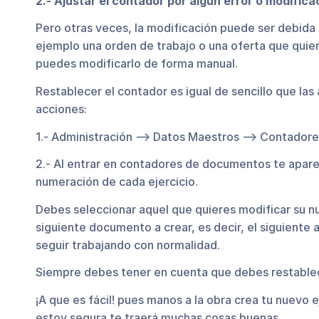
2.- Ajustar el contador por algún error o modifica
Pero otras veces, la modificación puede ser debida 
ejemplo una orden de trabajo o una oferta que quier
puedes modificarlo de forma manual.
Restablecer el contador es igual de sencillo que las 
acciones:
1.- Administración –> Datos Maestros –> Contado
2.- Al entrar en contadores de documentos te apar
numeración de cada ejercicio.
Debes seleccionar aquel que quieres modificar su 
siguiente documento a crear, es decir, el siguiente a
seguir trabajando con normalidad.
Siempre debes tener en cuenta que debes restablec
¡A que es fácil! pues manos a la obra crea tu nuevo 
estoy segura te traerá muchas cosas buenas.