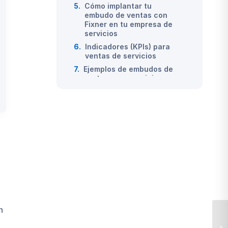
5.
Cómo implantar tu
embudo de ventas con
Fixner en tu empresa de
servicios
6.
Indicadores (KPIs) para
ventas de servicios
7.
Ejemplos de embudos de
ventas para servicios
reales
8.
Conclusión: El valor de
tener un sistema
n