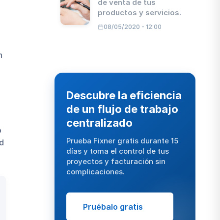
de venta de tus
productos y servicios.
08/05/2020 - 12:00
n
Descubre la eficiencia
de un flujo de trabajo
centralizado
o
Prueba Fixner gratis durante 15
ad
días y toma el control de tus
proyectos y facturación sin
complicaciones.
Pruébalo gratis